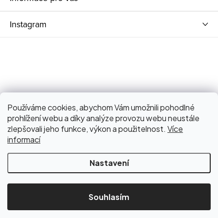
Instagram
Používáme cookies, abychom Vám umožnili pohodlné
prohlížení webu a díky analýze provozu webu neustále
zlepšovali jeho funkce, výkon a použitelnost.
Více
informací
Nastavení
Copyright 2026
Bagniari Store
. Všechna práva vyhrazena.
Upravit nastavení cookies
Souhlasím
Vynikající
:
4.9
/
5
Vytvořil Shoptet
06.08.2026
RECENZE