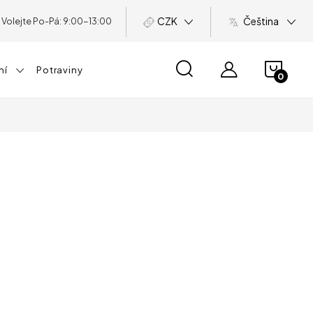
CZK
Čeština
NÁKU
ní
Potraviny
KOŠÍ