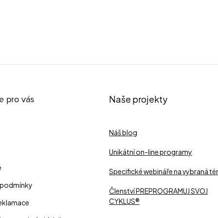
e pro vás
Naše projekty
Náš blog
Unikátní on-line programy
é
Specifické webináře na vybraná t
 podmínky
Členství PREPROGRAMUJ SVOJ
CYKLUS®
reklamace