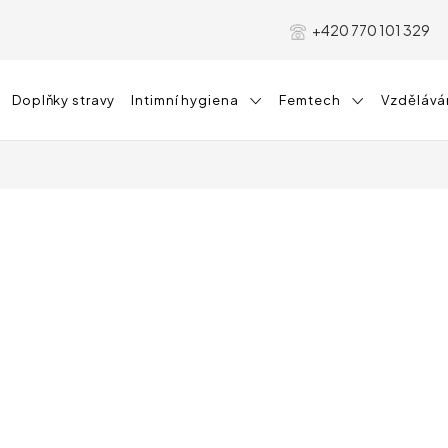
+420 770 101 329
Doplňky stravy
Intimní hygiena
Femtech
Vzdělává