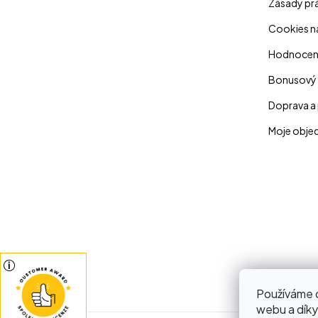
Zásady prá
Cookies n
Hodnocen
Bonusový
Doprava a 
Moje obje
Používáme c
webu a díky