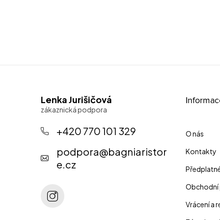
Z
Lenka Jurišičová
Informac
á
p
+420 770 101 329
O nás
a
podpora
@
bagniaristor
Kontakty
t
e.cz
Předplatn
í
Obchodní
Vrácení a 