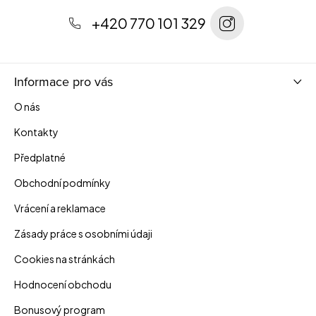
í
+420 770 101 329
Informace pro vás
O nás
Kontakty
Předplatné
Obchodní podmínky
Vrácení a reklamace
Zásady práce s osobními údaji
Cookies na stránkách
Hodnocení obchodu
Bonusový program