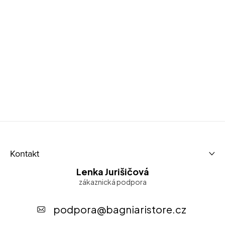
Z
Kontakt
á
Lenka Jurišičová
p
a
t
podpora
@
bagniaristore.cz