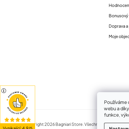
Hodnocen
Bonusový
Doprava a 
Moje obje
Používáme c
webu a díky
funkce, výk
Copyright 2026
Bagniari Store
. Všechna práva vyhraze
Vynikající
:
4.9
Nastave
/
5