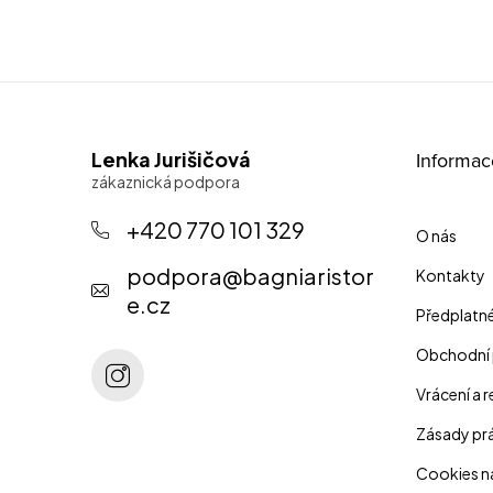
Z
Lenka Jurišičová
Informac
á
p
+420 770 101 329
O nás
a
podpora
@
bagniaristor
Kontakty
t
e.cz
Předplatn
í
Obchodní
Vrácení a 
Zásady prá
Cookies n