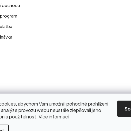
í obchodu
 program
platba
dnávka
ookies, abychom Vám umožnili pohodlné prohlížení
So
 analýze provozu webu neustále zlepšovali jeho
on a použitelnost.
Více informací
na.
Upravit nastavení cookies
ní