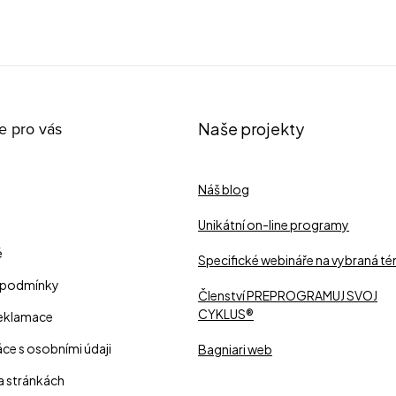
e pro vás
Naše projekty
Náš blog
Unikátní on-line programy
é
Specifické webináře na vybraná t
 podmínky
Členství PREPROGRAMUJ SVOJ
CYKLUS®
reklamace
ce s osobními údaji
Bagniari web
a stránkách