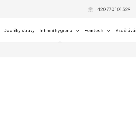
+420 770 101 329
Doplňky stravy
Intimní hygiena
Femtech
Vzdělává