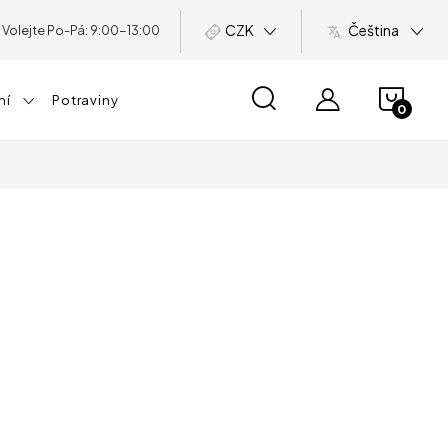
CZK
Čeština
NÁKU
ní
Potraviny
KOŠÍ