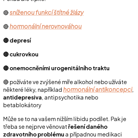
sníženou funkcí štítné žlázy
🔴
hormonální nerovnováhou
🔴
🔴 depresí
🔴 cukrovkou
🔴 onemocněními urogenitálního traktu
🔴 požíváte ve zvýšené míře alkohol nebo užíváte
hormonální antikoncepci
některé léky, například
,
antidepresiva
, antipsychotika nebo
betablokátory
Může se to na vašem nižším libidu podílet. Pak je
třeba se nejprve věnovat
řešení daného
zdravotního problému
a případnou medikaci