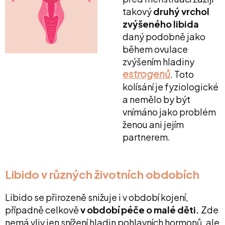
takový
druhý vrchol
zvýšeného libida
daný podobně jako
během ovulace
zvýšením hladiny
estrogenů
. Toto
kolísání je fyziologické
a nemělo by být
vnímáno jako problém
ženou ani jejím
partnerem.
Libido v různých životních obdobích
Libido se přirozeně snižuje i v období kojení,
případně celkově
v období péče o malé děti.
Zde
nemá vliv jen snížení hladin pohlavních hormonů, ale