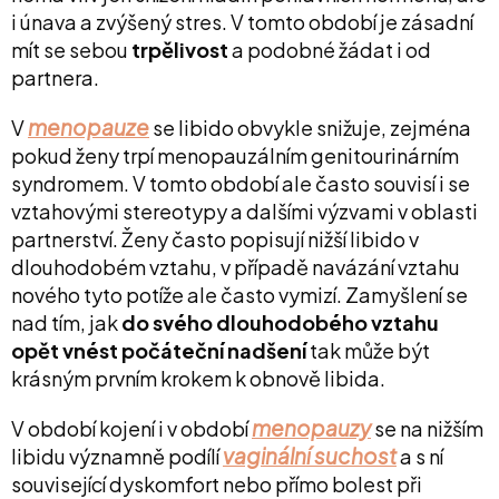
i únava a zvýšený stres. V tomto období je zásadní
mít se sebou
trpělivost
a podobné žádat i od
partnera.
menopauze
V
se libido obvykle snižuje, zejména
pokud ženy trpí menopauzálním genitourinárním
syndromem. V tomto období ale často souvisí i se
vztahovými stereotypy a dalšími výzvami v oblasti
partnerství. Ženy často popisují nižší libido v
dlouhodobém vztahu, v případě navázání vztahu
nového tyto potíže ale často vymizí. Zamyšlení se
nad tím, jak
do svého dlouhodobého vztahu
opět vnést počáteční nadšení
tak může být
krásným prvním krokem k obnově libida.
menopauzy
V období kojení
i v období
se na nižším
vaginální suchost
libidu významně podílí
a s ní
související dyskomfort nebo přímo bolest při