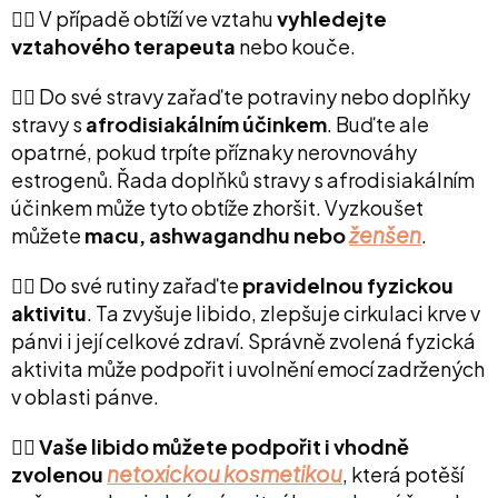
👉🏻 V případě obtíží ve vztahu
vyhledejte
vztahového terapeuta
nebo kouče.
👉🏻 Do své stravy zařaďte potraviny nebo doplňky
stravy s
afrodisiakálním účinkem
. Buďte ale
opatrné, pokud trpíte příznaky nerovnováhy
estrogenů. Řada doplňků stravy s afrodisiakálním
účinkem může tyto obtíže zhoršit. Vyzkoušet
ženšen
můžete
macu, ashwagandhu nebo
.
👉🏻 Do své rutiny zařaďte
pravidelnou fyzickou
aktivitu
. Ta zvyšuje libido, zlepšuje cirkulaci krve v
pánvi i její celkové zdraví. Správně zvolená fyzická
aktivita může podpořit i uvolnění emocí zadržených
v oblasti pánve.
👉🏻
Vaše libido můžete podpořit i vhodně
netoxickou kosmetikou
zvolenou
, která potěší