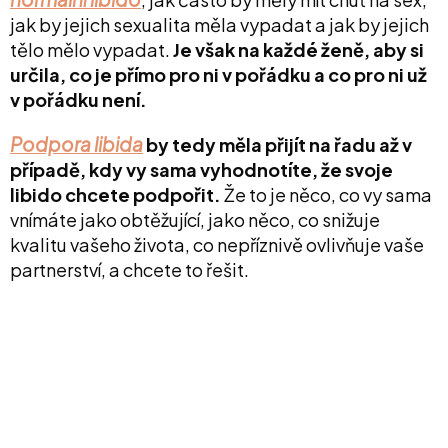
jak by jejich sexualita měla vypadat a jak by jejich
tělo mělo vypadat.
Je však na každé ženě, aby si
určila, co je přímo pro ni v pořádku a co pro ni už
v pořádku není.
Podpora libida
by tedy měla přijít na řadu až v
případě, kdy vy sama vyhodnotíte, že svoje
libido chcete podpořit.
Že to je něco, co vy sama
vnímáte jako obtěžující, jako něco, co snižuje
kvalitu vašeho života, co nepříznivě ovlivňuje vaše
partnerství, a chcete to řešit.