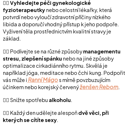
👉🏻
Vyhledejte péči gynekologické
fyzioterapeutky
nebo celostní lékařky, která
potvrdí nebo vyloučí zdravotní příčiny nízkého
libida a doporučí vhodný přístup k jeho podpoře.
Vyživení těla prostřednictvím kvalitní stravy je
základ.
👉🏻 Podívejte se na různé způsoby
managementu
stresu, zlepšení spánku
nebo na jiné způsoby
optimalizace cirkadiánního rytmu. Skvělá je
například jóga, meditace nebo čchi kung. Podpořit
Ranní Mágo
vás může i
s mírně povzbuzujícím
ženšen Reborn
účinkem nebo korejský červený
.
👉🏻 Snižte spotřebu
alkoholu
.
👉🏻 Každý den udělejte alespoň
dvě věci, při
kterých se cítíte sexy
.