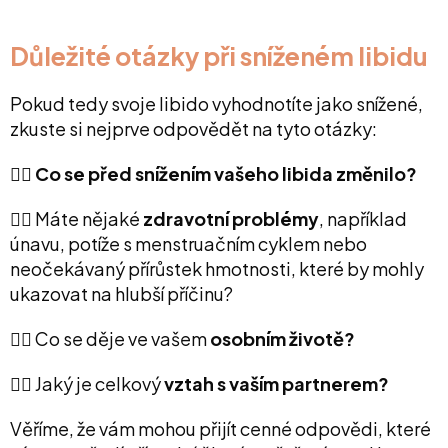
Důležité otázky při sníženém libidu
Pokud tedy svoje libido vyhodnotíte jako snížené,
zkuste si nejprve odpovědět na tyto otázky:
👉🏻
Co se před snížením vašeho libida změnilo?
👉🏻 Máte nějaké
zdravotní problémy
, například
únavu, potíže s menstruačním cyklem nebo
neočekávaný přírůstek hmotnosti, které by mohly
ukazovat na hlubší příčinu?
👉🏻 Co se děje ve vašem
osobním životě?
👉🏻 Jaký je celkový
vztah s vaším partnerem?
Věříme, že vám mohou přijít cenné odpovědi, které