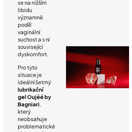
se na nižším
libidu
významně
podílí
vaginální
suchost a s ní
související
dyskomfort.
Pro tyto
situace je
ideální šetrný
lubrikační
gel Oujéé by
Bagniari
,
který
neobsahuje
problematické