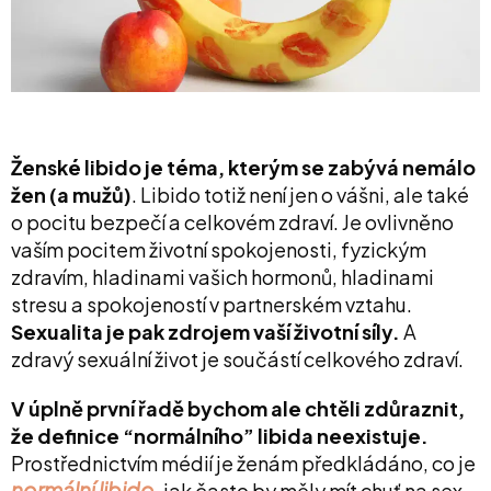
Ženské libido je téma, kterým se zabývá nemálo
žen (a mužů)
. Libido totiž není jen o vášni, ale také
o pocitu bezpečí a celkovém zdraví. Je ovlivněno
vaším pocitem životní spokojenosti, fyzickým
zdravím, hladinami vašich hormonů, hladinami
stresu a spokojeností v partnerském vztahu.
Sexualita je pak zdrojem vaší životní síly.
A
zdravý sexuální život je součástí celkového zdraví.
V úplně první řadě bychom ale chtěli zdůraznit,
že definice “normálního” libida neexistuje.
Prostřednictvím médií je ženám předkládáno, co je
normální libido
, jak často by měly mít chuť na sex,