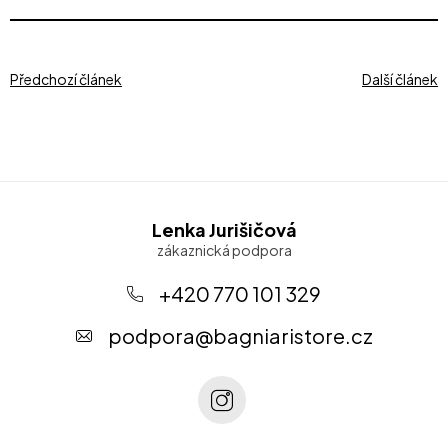
Předchozí článek
Další článek
Z
Lenka Jurišičová
á
p
+420 770 101 329
a
podpora
@
bagniaristore.cz
t
í