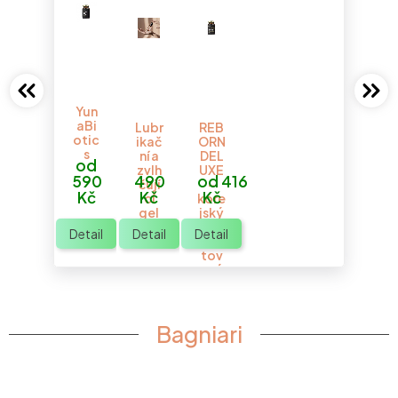
Yun
aBi
Lubr
REB
otic
ikač
ORN
s
ní a
DEL
od
zvlh
UXE
590
490
od 416
čují
-
Kč
Kč
Kč
cí
kore
gel
jský
OuJ
fer
Detail
Detail
Detail
éé
men
tov
aný
červ
ený
ženš
en
Bagniari