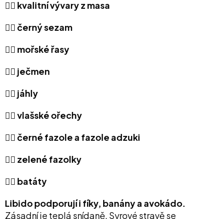
👉🏻 kvalitní vývary z masa
👉🏻 černý sezam
👉🏻 mořské řasy
👉🏻 ječmen
👉🏻 jáhly
👉🏻 v
lašské ořechy
👉🏻 černé fazole a fazole adzuki
👉🏻 zelené fazolky
👉🏻 batáty
Libido podporují i fíky, banány a avokádo.
Zásadní je teplá snídaně. Syrové stravě se