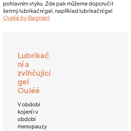
pohlavním styku. Zde pak můžeme doporučit
šetrný lubrikační gel, například lubrikační gel
Oujéé by Bagniari
.
Lubrikač
ní a
zvlhčující
gel
OuJéé
V období
kojení i v
období
menopauzy