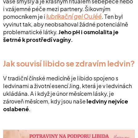
vaše smysly a je krásným rituálem sebepéče nebo
i vzájemné péče mezi partnery. Šikovným
lubrikační gel OuJéé
pomocníkem je i
. Ten byl
vyvinut tak, aby neobsahoval žádné potenciálně
problematické látky.
Jeho pH i osmolalita je
šetrné k prostředí vagíny.
Jak souvisí libido se zdravím ledvin?
V tradiční čínské medicíně je libido spojeno s
ledvinami a životní esencí Jing, která je v ledvinách
ukládána. A i když je únor měsícem lásky, je
zároveň měsícem, kdy jsou naše
ledviny nejvíce
oslabené
.