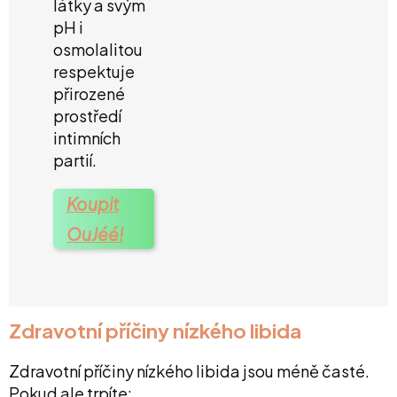
látky a svým
pH i
osmolalitou
respektuje
přirozené
prostředí
intimních
partií.
Koupit
OuJéé!
Zdravotní příčiny nízkého libida
Zdravotní příčiny nízkého libida jsou méně časté.
Pokud ale trpíte: