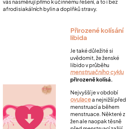
vás nasměrují přímo k účinnému řešení, a to i bez
afrodisiakálních bylin a doplňků stravy.
Přirozené kolísání
libida
Je také důležité si
uvědomit, že ženské
libido v průběhu
menstruačního cyklu
přirozeně kolísá.
Nejvyšší je v období
ovulace
a nejnižší před
menstruací a během
menstruace. Některé z
žen ale naopak těsně
před menstruací zažijí