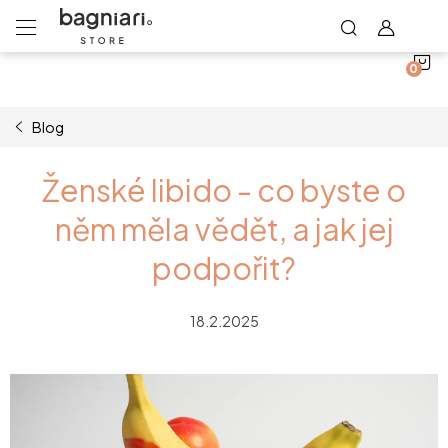
N
Přejít
na
obsah
K
Blog
Ženské libido - co byste o
něm měla vědět, a jak jej
podpořit?
18.2.2025