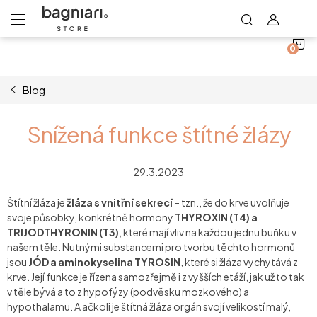
N
Přejít
na
obsah
K
Blog
Snížená funkce štítné žlázy
29.3.2023
Štítní žláza je
žláza s vnitřní sekrecí
– tzn., že do krve uvolňuje
svoje působky, konkrétně hormony
THYROXIN (T4) a
TRIJODTHYRONIN (T3)
, které mají vliv na každou jednu buňku v
našem těle. Nutnými substancemi pro tvorbu těchto hormonů
jsou
JÓD a aminokyselina TYROSIN
, které si žláza vychytává z
krve. Její funkce je řízena samozřejmě i z vyšších etáží, jak už to tak
v těle bývá a to z hypofýzy (podvěsku mozkového) a
hypothalamu. A ačkoli je štítná žláza orgán svojí velikostí malý,