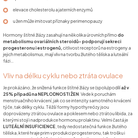
elevace cholesterolu a jaterních enzymů
u žen může imitovat příznaky perimenopauzy
Hormony štítné žlázy zasahují na několika úrovních přímo
do
metabolismu ovariálních steroidů– podporují sekreci
progesteronu i estrogenů,
citlivost receptorů na estrogeny a
jejich metabolismus, mají vliv na tvorbu žlutého tělíska a luteální
fázi…
Vliv na délku cyklu nebo ztráta ovulace
Je prokázáno, že snížená funkce štítné žlázy se (spolu)podílí
až v
25% případů na NEPLODNOSTI ŽEN
. Vede k poruchám
menstruačního krvácení, jak co se intenzity samotného krvácení
týče, tak délky cyklu. Těžší formy hypothyreózy jsou
doprovázeny ztrátou ovulace a poklesem nebo ztrátou libida, za
kterými stojí i nadprodukce hormonu prolaktinu. Velmi častá je
LUTEÁLNÍ INSUFICIENCE
, tedy nedostatečná funkce žlutého
tělíska, které hraje prim v produkci progesteronu, tak trošku i