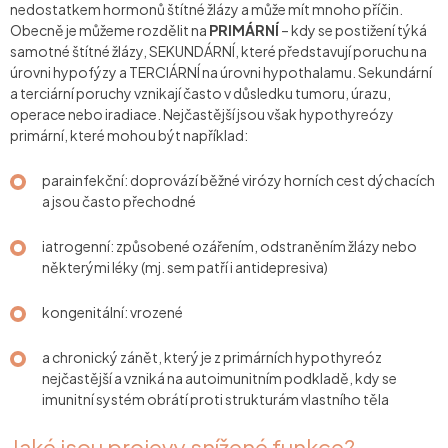
nedostatkem hormonů štítné žlázy a může mít mnoho příčin.
Obecně je můžeme rozdělit na
PRIMÁRNÍ
– kdy se postižení týká
samotné štítné žlázy, SEKUNDÁRNÍ, které představují poruchu na
úrovni hypofýzy a TERCIÁRNÍ na úrovni hypothalamu. Sekundární
a terciární poruchy vznikají často v důsledku tumoru, úrazu,
operace nebo iradiace. Nejčastější jsou však hypothyreózy
primární, které mohou být například:
parainfekční: doprovází běžné virózy horních cest dýchacích
a jsou často přechodné
iatrogenní: způsobené ozářením, odstraněním žlázy nebo
některými léky (mj. sem patří i antidepresiva)
kongenitální: vrozené
a chronický zánět, který je z primárních hypothyreóz
nejčastější a vzniká na autoimunitním podkladě, kdy se
imunitní systém obrátí proti strukturám vlastního těla
Jaké jsou projevy snížené funkce?