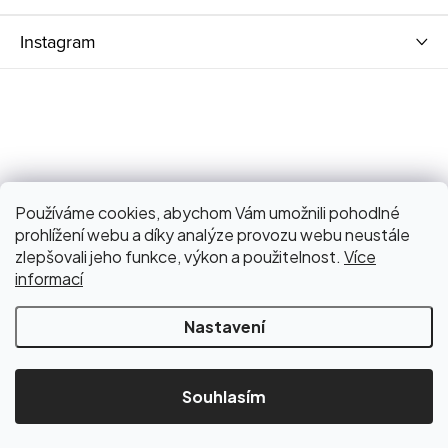
Instagram
Používáme cookies, abychom Vám umožnili pohodlné
prohlížení webu a díky analýze provozu webu neustále
zlepšovali jeho funkce, výkon a použitelnost.
Více
informací
Nastavení
Copyright 2026
Bagniari Store
. Všechna práva vyhrazena.
Upravit nastavení cookies
Souhlasím
Vytvořil Shoptet