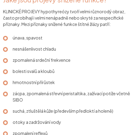
KLINICKÉ PROJEVY hypothyreózy tvoří velmi různorodý obraz,
často probíhají i velmi nenápadně nebo skryté za nespecifické
příznaky. Mezi příznaky snížené funkce štítné žlázy patří:
únava, spavost
nesnášenlivost chladu
zpomalená srdeční frekvence
bolesti svalů a kloubů
hmotnostní přírůstek
zácpa, zpomalená střevní peristaltika, zažívací potíže včetně
SIBO
suchá, ztluštělá kůže (především předloktí a holeně)
otoky a zadržování vody
zpomalení reflexů