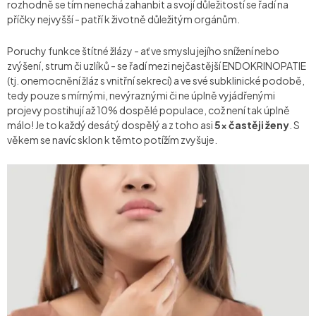
rozhodně se tím nenechá zahanbit a svojí důležitostí se řadí na
příčky nejvyšší - patří k životně důležitým orgánům.
Poruchy funkce štítné žlázy - ať ve smyslu jejího snížení nebo
zvýšení, strum či uzlíků - se řadí mezi nejčastější ENDOKRINOPATIE
(tj. onemocnění žláz s vnitřní sekrecí) a ve své subklinické podobě,
tedy pouze s mírnými, nevýraznými či ne úplně vyjádřenými
projevy postihují až 10% dospělé populace, což není tak úplně
málo! Je to každý desátý dospělý a z toho asi
5x častěji ženy
. S
věkem se navíc sklon k těmto potížím zvyšuje.