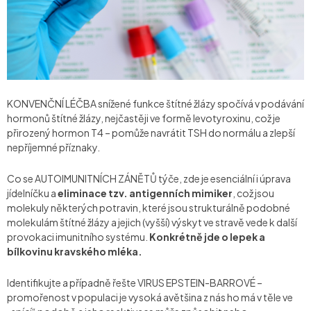
KONVENČNÍ LÉČBA snížené funkce štítné žlázy spočívá v podávání
hormonů štítné žlázy, nejčastěji ve formě levotyroxinu, což je
přirozený hormon T4 – pomůže navrátit TSH do normálu a zlepší
nepříjemné příznaky.
Co se AUTOIMUNITNÍCH ZÁNĚTŮ týče, zde je esenciální i úprava
jídelníčku a
eliminace tzv. antigenních mimiker
, což jsou
molekuly některých potravin, které jsou strukturálně podobné
molekulám štítné žlázy a jejich (vyšší) výskyt ve stravě vede k další
provokaci imunitního systému.
Konkrétně jde o lepek a
bílkovinu kravského mléka.
Identifikujte a případně řešte VIRUS EPSTEIN-BARROVÉ –
promořenost v populaci je vysoká avětšina z nás ho má v těle ve