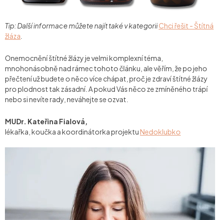
Tip: Další informace můžete najít také v kategorii
Chci řešit - Štítná
žláza
.
Onemocnění štítné žlázy je velmi komplexní téma,
mnohonásobně nad rámec tohoto článku, ale věřím, že po jeho
přečtení už budete o něco více chápat, proč je zdraví štítné žlázy
pro plodnost tak zásadní. A pokud Vás něco ze zmíněného trápí
nebo si nevíte rady, neváhejte se ozvat.
MUDr. Kateřina Fialová,
lékařka, koučka a koordinátorka projektu
Nedoklubko