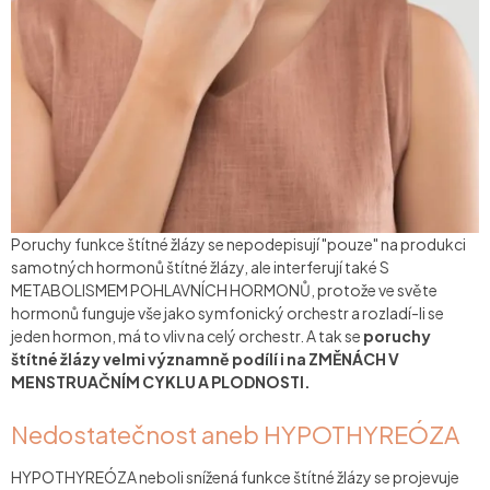
Poruchy funkce štítné žlázy se nepodepisují "pouze" na produkci
samotných hormonů štítné žlázy, ale interferují také S
METABOLISMEM POHLAVNÍCH HORMONŮ, protože ve světe
hormonů funguje vše jako symfonický orchestr a rozladí-li se
jeden hormon, má to vliv na celý orchestr. A tak se
poruchy
štítné žlázy velmi významně podílí i na ZMĚNÁCH V
MENSTRUAČNÍM CYKLU A PLODNOSTI.
Nedostatečnost aneb HYPOTHYREÓZA
HYPOTHYREÓZA neboli snížená funkce štítné žlázy se projevuje