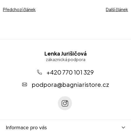
Předchozí článek
Další článek
Z
Lenka Jurišičová
á
p
+420 770 101 329
a
podpora
@
bagniaristore.cz
t
í
Informace pro vás