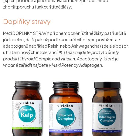
„spící“ podobě a jeho reaktivace může způsobit nebo
zhoršitporuchu funkce štítné žlázy.
Doplňky stravy
Mezi DOPLŇKY STRAVY při onemocnění štítné žlázy patří určitě
jód a selen, další pak už podle konkrétního typu postižení a z
adaptogenů například Reishi nebo Ashwagandha (zde ale pozor
u histaminových intolerancí!!!).
U nás najdete pro tyto účely
produkt Thyroid Complex od Viridian. Adaptogeny, které je
vhodné zařadit najdete v Maxi Potency Adaptogen.