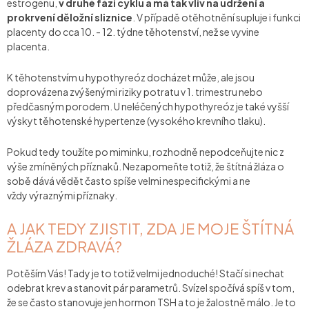
estrogenu,
v druhé fázi cyklu a má tak vliv na udržení a
prokrvení děložní sliznice
. V případě otěhotnění supluje i funkci
placenty do cca 10. - 12. týdne těhotenství, než se vyvine
placenta.
K těhotenstvím u hypothyreóz docházet může, ale jsou
doprovázena zvýšenými riziky potratu v 1. trimestru nebo
předčasným porodem. U neléčených hypothyreóz je také vyšší
výskyt těhotenské hypertenze (vysokého krevního tlaku).
Pokud tedy toužíte po miminku, rozhodně nepodceňujte nic z
výše zmíněných příznaků. Nezapomeňte totiž, že štítná žláza o
sobě dává vědět často spíše velmi nespecifickými a ne
vždy výraznými příznaky.
A JAK TEDY ZJISTIT, ZDA JE MOJE ŠTÍTNÁ
ŽLÁZA ZDRAVÁ?
Potěším Vás! Tady je to totiž velmi jednoduché! Stačí si nechat
odebrat krev a stanovit pár parametrů. Svízel spočívá spíš v tom,
že se často stanovuje jen hormon TSH a to je žalostně málo. Je to