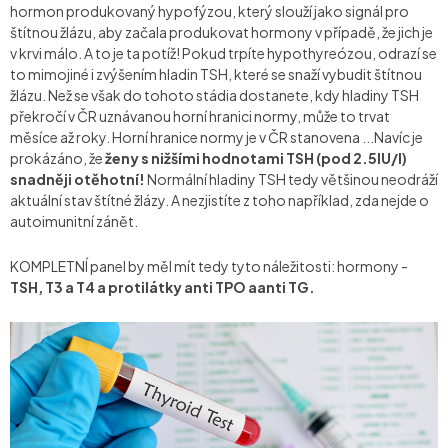
hormon produkovaný hypofýzou, který slouží jako signál pro
štítnou žlázu, aby začala produkovat hormony v případě, že jich je
v krvi málo. A to je ta potíž! Pokud trpíte hypothyreózou, odrazí se
to mimojiné i zvýšením hladin TSH, které se snaží vybudit štítnou
žlázu. Než se však do tohoto stádia dostanete, kdy hladiny TSH
překročí v ČR uznávanou horní hranici normy, může to trvat
měsíce až roky. Horní hranice normy je v ČR stanovena ...Navíc je
prokázáno, že
ženy s nižšími hodnotami TSH (pod 2.5IU/l)
snadněji otěhotní!
Normální hladiny TSH tedy většinou neodráží
aktuální stav štítné žlázy. A nezjistíte z toho například, zda nejde o
autoimunitní zánět.
KOMPLETNÍ panel by měl mít tedy tyto náležitosti: hormony -
TSH, T3 a T4 a protilátky anti TPO aanti TG.