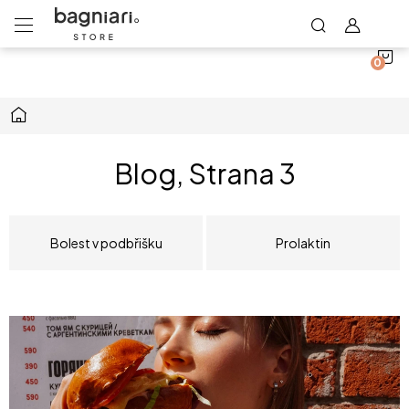
N
Přejít
na
obsah
K
Domů
Blog
, Strana 3
Bolest v podbřišku
Prolaktin
V
ý