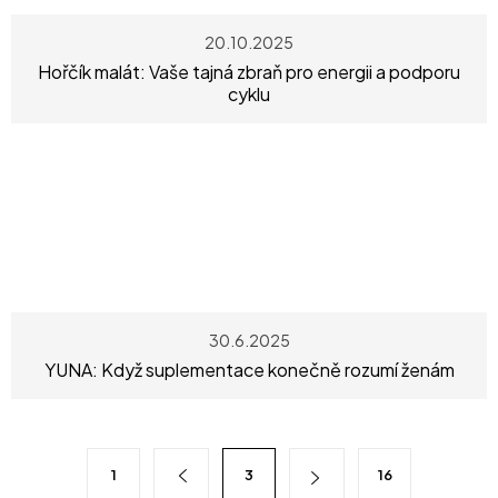
20.10.2025
Hořčík malát: Vaše tajná zbraň pro energii a podporu
cyklu
30.6.2025
YUNA: Když suplementace konečně rozumí ženám
1
3
16
O
S