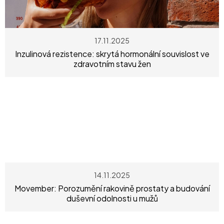
p
i
s
17.11.2025
č
Inzulinová rezistence: skrytá hormonální souvislost ve
zdravotním stavu žen
l
á
n
k
ů
14.11.2025
Movember: Porozumění rakovině prostaty a budování
duševní odolnosti u mužů