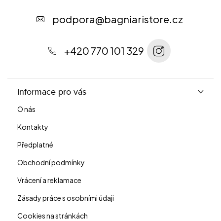
a
t
podpora
@
bagniaristore.cz
í
+420 770 101 329
Informace pro vás
O nás
Kontakty
Předplatné
Obchodní podmínky
Vrácení a reklamace
Zásady práce s osobními údaji
Cookies na stránkách