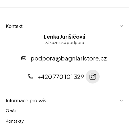
Z
Kontakt
á
Lenka Jurišičová
p
a
t
podpora
@
bagniaristore.cz
í
+420 770 101 329
Informace pro vás
O nás
Kontakty