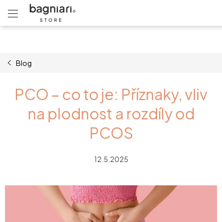
Přejít
na
obsah
Blog
PCO – co to je: Příznaky, vliv
na plodnost a rozdíly od
PCOS
12.5.2025