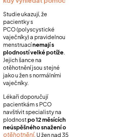
kdy vyhledat pomoc
Studie ukazují, že
pacientky s
PCO
(polyscystické
vaječníky) a pravidelnou
menstruací
nemají s
plodností velké potíže
.
Jejich šance na
otěhotnění jsou stejné
jako u žen s normálními
vaječníky.
Lékaři doporučují
pacientkám s PCO
navštívit specialisty na
plodnost
po 12 měsících
neúspěšného snažení o
otěhotnění
.
U žen nad 35