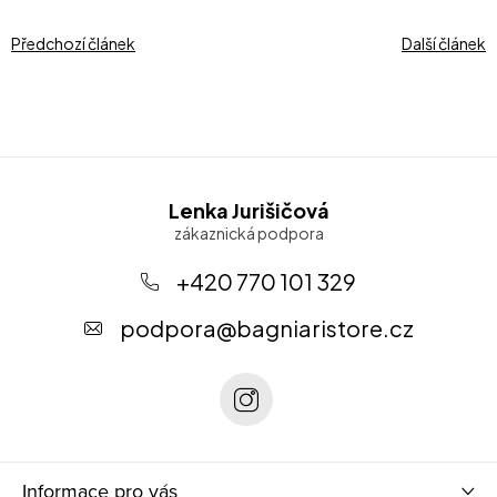
Předchozí článek
Další článek
Z
Lenka Jurišičová
á
p
+420 770 101 329
a
podpora
@
bagniaristore.cz
t
í
Informace pro vás