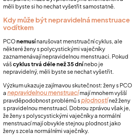
měli byste si ho nechat vyšetřit samostatně.
Kdy může být nepravidelná menstruace
vodítkem
PCO
nemusí
narušovat menstruační cyklus, ale
některé ženy s polycystickými vaječníky
zaznamenávají nepravidelnou menstruaci. Pokud
váš
cyklus trvá déle než 35 dní
nebo je
nepravidelný, měli byste se nechat vyšetřit.
Výzkum ukazuje zajímavou skutečnost: ženy s PCO
nepravidelnou menstruací
a
mají mnohem vyšší
plodností
pravděpodobnost problémů s
než ženy
s pravidelnou menstruací. Dobrou zprávou však je,
že ženy s polyscystickými vaječníky a normální
menstruací mají obvykle stejnou plodnost jako
ženy s zcela normálními vaječníky.