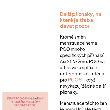
Další příznaky, na
které je třeba
dávat pozor
Kromě změn
menstruace nemá
PCO mnoho
specifických příznaků.
Asi 25 % žen s PCO na
ultrazvuku splňuje
rotterdamská kritéria
PCOS
pro
, i když
nevykazují žádné další
příznaky.
Menstruace těchto žen
je normální, ale testy