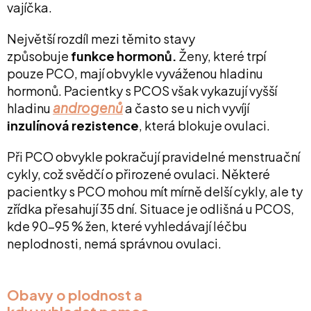
vajíčka.
Největší rozdíl mezi těmito stavy
způsobuje
funkce hormonů.
Ženy, které trpí
pouze PCO, mají obvykle vyváženou hladinu
hormonů. Pacientky s PCOS však vykazují vyšší
androgenů
hladinu
a často se u nich vyvíjí
inzulínová rezistence
, která blokuje ovulaci.
Při PCO obvykle pokračují pravidelné menstruační
cykly, což svědčí o přirozené ovulaci. Některé
pacientky s PCO mohou mít mírně delší cykly, ale ty
zřídka přesahují 35 dní. Situace je odlišná u PCOS,
kde 90–95 % žen, které vyhledávají léčbu
neplodnosti, nemá správnou ovulaci.
Obavy o plodnost a