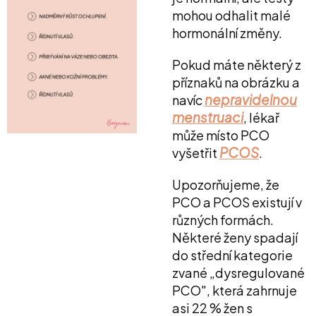
mohou odhalit malé
hormonální změny.
Pokud máte některý z
příznaků na obrázku a
nepravidelnou
navíc
menstruaci
, lékař
může místo PCO
PCOS
vyšetřit
.
Upozorňujeme, že
PCO a PCOS existují v
různých formách.
Některé ženy spadají
do střední kategorie
zvané „dysregulované
PCO", která zahrnuje
asi 22 % žen s