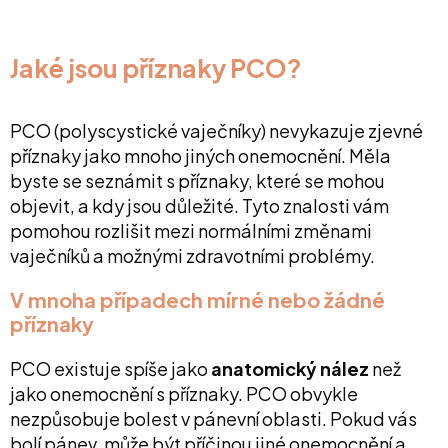
Jaké jsou příznaky PCO?
PCO (polyscystické vaječníky) nevykazuje zjevné
příznaky jako mnoho jiných onemocnění. Měla
byste se seznámit s příznaky, které se mohou
objevit, a kdy jsou důležité. Tyto znalosti vám
pomohou rozlišit mezi normálními změnami
vaječníků a možnými zdravotními problémy.
V mnoha případech mírné nebo žádné
příznaky
PCO existuje spíše jako
anatomický nález
než
jako onemocnění s příznaky. PCO obvykle
nezpůsobuje bolest v pánevní oblasti. Pokud vás
bolí pánev, může být příčinou jiné onemocnění a