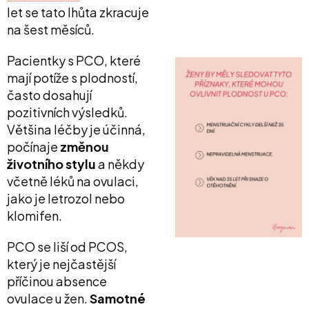
let se tato lhůta zkracuje
na šest měsíců.
Pacientky s PCO, které
mají potíže s plodností,
často dosahují
pozitivních výsledků.
Většina léčby je účinná,
počínaje
změnou
životního stylu
a někdy
včetně léků na ovulaci,
jako je letrozol nebo
klomifen.
PCO se liší od PCOS,
který je nejčastější
příčinou absence
ovulace u žen.
Samotné