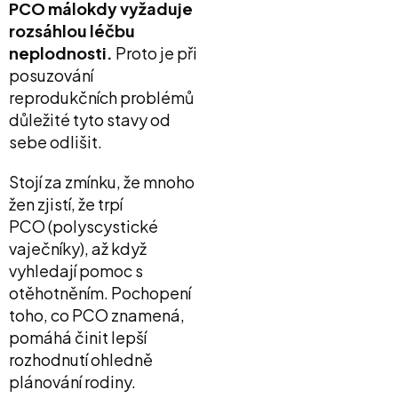
PCO málokdy vyžaduje
rozsáhlou léčbu
neplodnosti.
Proto je při
posuzování
reprodukčních problémů
důležité tyto stavy od
sebe odlišit.
Stojí za zmínku, že mnoho
žen zjistí, že trpí
PCO
(polyscystické
vaječníky), až když
vyhledají pomoc s
otěhotněním. Pochopení
toho, co PCO znamená,
pomáhá činit lepší
rozhodnutí ohledně
plánování rodiny.