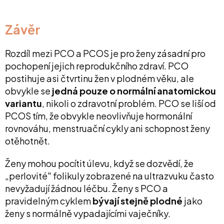
Závěr
Rozdíl mezi PCO a PCOS je pro ženy zásadní pro
pochopení jejich reprodukčního zdraví. PCO
postihuje asi čtvrtinu žen v plodném věku, ale
obvykle se
jedná pouze o normální anatomickou
variantu
, nikoli o zdravotní problém. PCO se liší od
PCOS tím, že obvykle neovlivňuje hormonální
rovnováhu, menstruační cykly ani schopnost ženy
otěhotnět.
Ženy mohou pocítit úlevu, když se dozvědí, že
„perlovité" folikuly zobrazené na ultrazvuku často
nevyžadují žádnou léčbu. Ženy s PCO a
pravidelným cyklem
bývají stejně plodné
jako
ženy s normálně vypadajícími vaječníky.