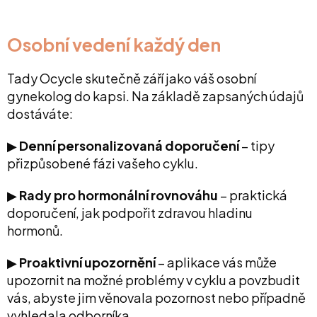
Osobní vedení každý den
Tady Ocycle skutečně září jako váš osobní
gynekolog do kapsi. Na základě zapsaných údajů
dostáváte:
▶︎
Denní personalizovaná doporučení
– tipy
přizpůsobené fázi vašeho cyklu.
▶︎
Rady pro hormonální rovnováhu
– praktická
doporučení, jak podpořit zdravou hladinu
hormonů.
▶︎
Proaktivní upozornění
– aplikace vás může
upozornit na možné problémy v cyklu a povzbudit
vás, abyste jim věnovala pozornost nebo případně
vyhledala odborníka.