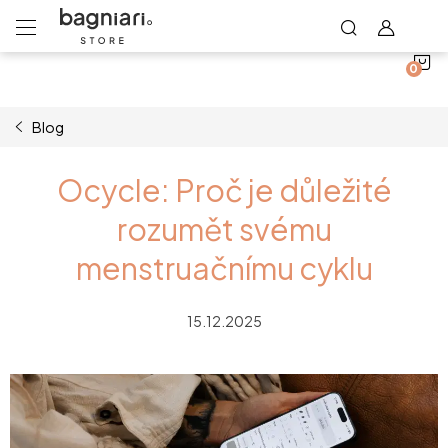
N
Přejít
na
obsah
K
Blog
Ocycle: Proč je důležité
rozumět svému
menstruačnímu cyklu
15.12.2025