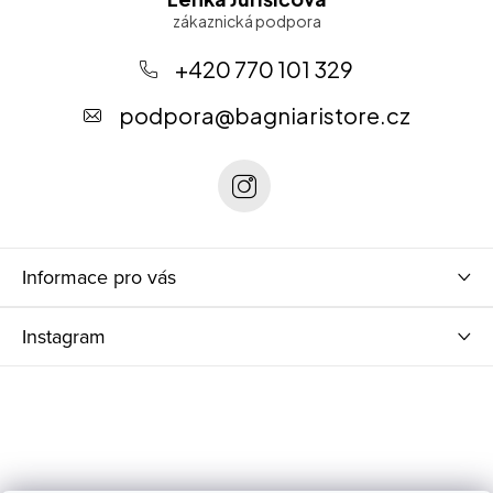
á
p
+420 770 101 329
a
podpora
@
bagniaristore.cz
t
í
Informace pro vás
Instagram