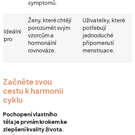
symptomů.
Ženy, které chtějí
Uživatelky, které
porozumět svým
potřebují
Ideální
vzorcům a
jednoduché
pro
hormonální
připomenutí
rovnováze.
menstruace.
Začněte svou
cestu k harmonii
cyklu
Pochopení vlastního
těla je prvním krokem ke
zlepšení kvality života.