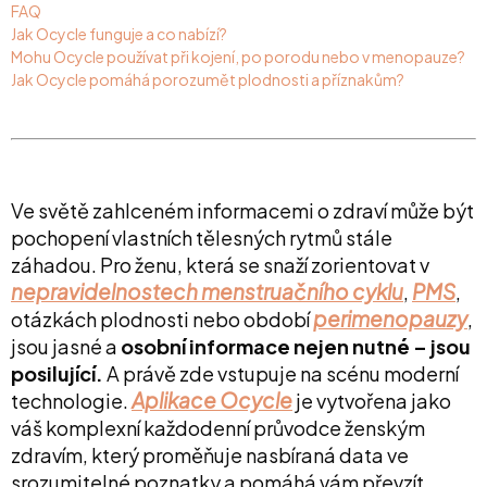
FAQ
Jak Ocycle funguje a co nabízí?
Mohu Ocycle používat při kojení, po porodu nebo v menopauze?
Jak Ocycle pomáhá porozumět plodnosti a příznakům?
Ve světě zahlceném informacemi o zdraví může být
pochopení vlastních tělesných rytmů stále
záhadou. Pro ženu, která se snaží zorientovat v
nepravidelnostech menstruačního cyklu
PMS
,
,
perimenopauzy
otázkách plodnosti nebo období
,
jsou jasné a
osobní informace nejen nutné – jsou
posilující.
A právě zde vstupuje na scénu moderní
Aplikace Ocycle
technologie.
je vytvořena jako
váš komplexní každodenní průvodce ženským
zdravím, který proměňuje nasbíraná data ve
srozumitelné poznatky a pomáhá vám převzít