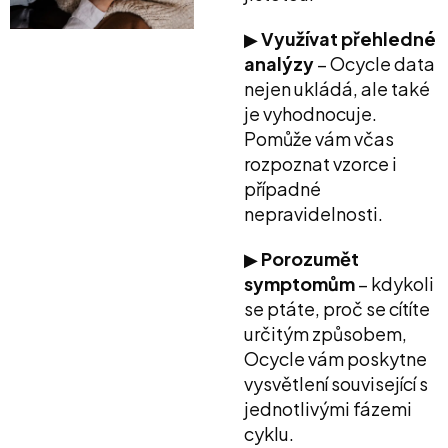
▶︎
Využívat přehledné
analýzy
– Ocycle data
nejen ukládá, ale také
je vyhodnocuje.
Pomůže vám včas
rozpoznat vzorce i
případné
nepravidelnosti.
▶︎
Porozumět
symptomům
– kdykoli
se ptáte, proč se cítíte
určitým způsobem,
Ocycle vám poskytne
vysvětlení související s
jednotlivými fázemi
cyklu.