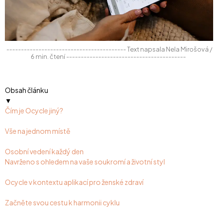
----------------------------------------- Text napsala Nela Mirošová /
6 min. čtení -----------------------------------------
Obsah článku
▼
Čím je Ocycle jiný?
Vše na jednom místě
Osobní vedení každý den
Navrženo s ohledem na vaše soukromí a životní styl
Ocycle v kontextu aplikací pro ženské zdraví
Začněte svou cestu k harmonii cyklu