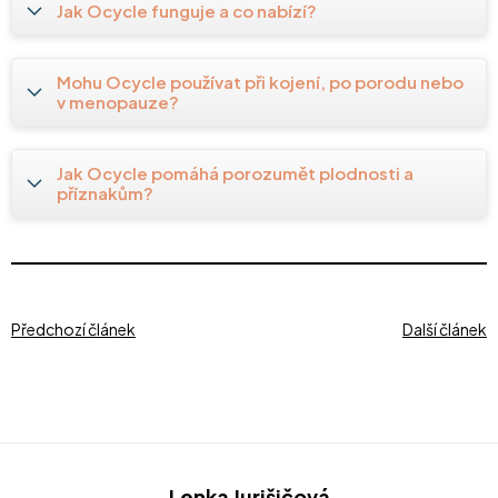
Jak Ocycle funguje a co nabízí?
Mohu Ocycle používat při kojení, po porodu nebo
v menopauze?
Jak Ocycle pomáhá porozumět plodnosti a
příznakům?
Předchozí článek
Další článek
Z
Lenka Jurišičová