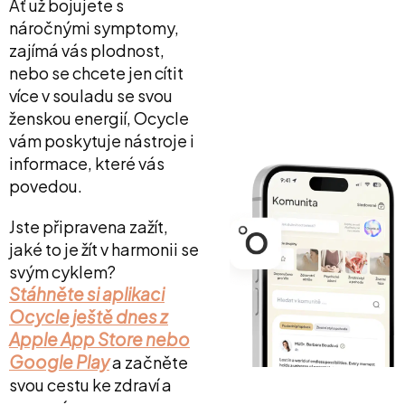
Ať už bojujete s
náročnými symptomy,
zajímá vás plodnost,
nebo se chcete jen cítit
více v souladu se svou
ženskou energií, Ocycle
vám poskytuje nástroje i
informace, které vás
povedou.
Jste připravena zažít,
jaké to je žít v harmonii se
svým cyklem?
Stáhněte si aplikaci
Ocycle ještě dnes z
Apple App Store nebo
Google Play
a začněte
svou cestu ke zdraví a