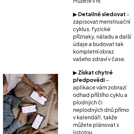
Můžete v ní:
▶︎
Detailně sledovat
–
zapisovat menstruační
cyklus, fyzické
příznaky, náladu a další
údaje a budovat tak
kompletní obraz
vašeho zdraví v čase.
▶︎
Získat chytré
předpovědi
–
aplikace vám zobrazí
odhad příštího cyklu a
plodných či
neplodných dnů přímo
v kalendáři, takže
můžete plánovat s
jistotou.