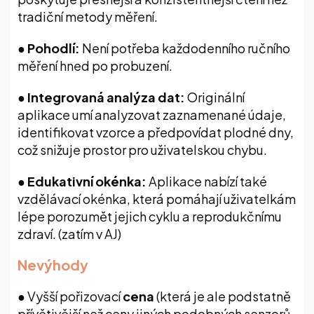
tradiční metody měření.
●
Pohodlí:
Není potřeba každodenního ručního
měření hned po probuzení.
●
Integrovaná analýza dat:
Originální
aplikace umí analyzovat zaznamenané údaje,
identifikovat vzorce a předpovídat plodné dny,
což snižuje prostor pro uživatelskou chybu.
●
Edukativní okénka:
Aplikace nabízí také
vzdělávací okénka, která pomáhají uživatelkám
lépe porozumět jejich cyklu a reprodukčnímu
zdraví. (zatím v AJ)
Nevýhody
●
Vyšší pořizovací
cena
(která je ale podstatně
přívětivější než ceny jiných podobných senzorů