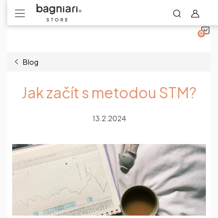
N
Přejít
na
obsah
K
Blog
Jak začít s metodou STM?
13.2.2024