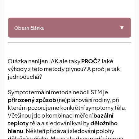
▼
Obsah článku
Co je symptotermální metoda?
Otázka není jen JAK ale taky
PROČ
? Jaké
Teplota
výhody z této metody plynou? A proč je tak
jednoduchá?
Cervikální hlen
Symptotermální metoda neboli STM je
přirozený způsob
(ne)plánování rodiny, při
Jak začít?
kterém pozorujeme konkrétní symptomy těla.
Většinou jde o kombinaci měření
bazální
Výhody a nevýhody použití klasického
teploty
těla a sledování kvality
děložního
bazálního teploměru
hlenu
. Někteří přidávají sledování polohy
děložního čípku. My se ale dnes podíváme na