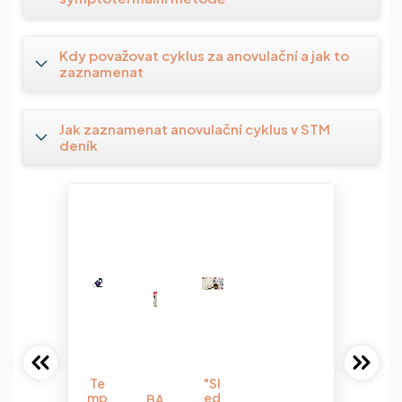
Kdy považovat cyklus za anovulační a jak to
zaznamenat
Jak zaznamenat anovulační cyklus v STM
deník
Te
"Sl
mp
ed
BA