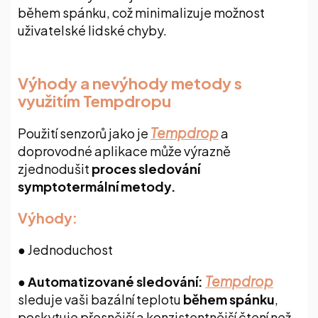
během spánku, což minimalizuje možnost
uživatelské lidské chyby.
Výhody a nevýhody metody s
využitím Tempdropu
Tempdrop
Použití senzorů jako je
a
doprovodné aplikace může výrazně
zjednodušit
proces sledování
symptotermální metody.
Výhody:
●
Jednoduchost
Tempdrop
●
Automatizované sledování:
sleduje vaši bazální teplotu
během spánku
,
poskytuje přesnější a konzistentnější čtení než