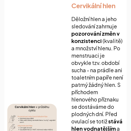
Cervikální hlen
Děložní hlen a jeho
sledování zahrnuje
pozorování změn v
konzistenci
(kvalitě)
a množství hlenu. Po
menstruaci je
obvykle tzv. období
sucha - na prádle ani
toaletním papíře není
patrný žádný hlen. S
příchodem
hlenového příznaku
se dostáváme do
plodných dní. Před
ovulací se totiž
stává
hlen vodnatějším
a