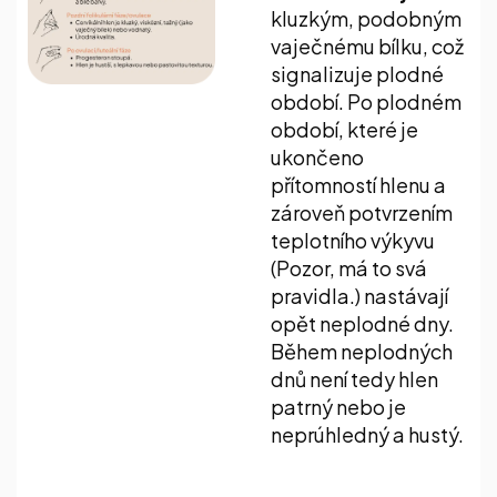
kluzkým, podobným
vaječnému bílku, což
signalizuje plodné
období. Po plodném
období, které je
ukončeno
přítomností hlenu a
zároveň potvrzením
teplotního výkyvu
(Pozor, má to svá
pravidla.) nastávají
opět neplodné dny.
Během neplodných
dnů není tedy hlen
patrný nebo je
neprúhledný a hustý.