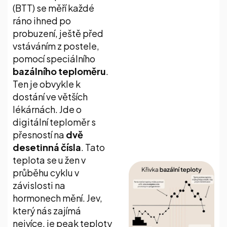
(BTT) se měří každé
ráno ihned po
probuzení, ještě před
vstáváním z postele,
pomocí speciálního
bazálního teploměru
.
Ten je obvykle k
dostání ve větších
lékárnách. Jde o
digitální teploměr s
přesností na
dvě
desetinná čísla
. Tato
teplota se u žen v
průběhu cyklu v
závislosti na
hormonech mění. Jev,
který nás zajímá
nejvíce, je peak teploty