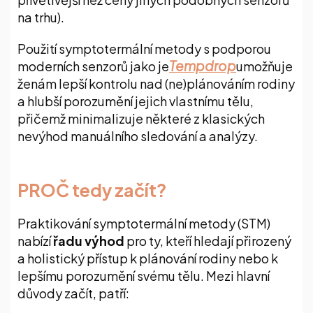
na trhu).
Použití symptotermální metody s podporou
Tempdrop
moderních senzorů jako je
umožňuje
ženám lepší kontrolu nad (ne)plánováním rodiny
a hlubší porozumění jejich vlastnímu tělu,
přičemž minimalizuje některé z klasických
nevýhod manuálního sledování a analýzy.
PROČ tedy začít?
Praktikování symptotermální metody (STM)
nabízí
řadu výhod
pro ty, kteří hledají přirozený
a holistický přístup k plánování rodiny nebo k
lepšímu porozumění svému tělu. Mezi hlavní
důvody začít, patří: