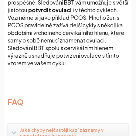
prospěšné. Sledování BBT vám umožňuje s větší
jistotou
potvrdit ovulaci
i v těchto cyklech.
Vezměme si jako příklad PCOS. Mnoho žen s
PCOS pravidelně zažívá delší cykly s několika
obdobími vrcholného cervikálního hlenu, které
samy o sobě nemusí znamenat ovulaci.
Sledování BBT spolu s cervikálním hlenem
výrazně usnadňuje potvrzení ovulace s tímto
vzorem ve vašem cyklu.
FAQ
Jaké chyby nejčastěji kazí záznamy v
symptotermální metodě