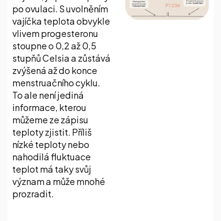
po ovulaci. S uvolněním
vajíčka teplota obvykle
vlivem progesteronu
stoupne o 0,2 až 0,5
stupňů Celsia a zůstává
zvýšená až do konce
menstruačního cyklu.
To ale není jediná
informace, kterou
můžeme ze zápisu
teploty zjistit. Příliš
nízké teploty nebo
nahodilá fluktuace
teplot má taky svůj
význam a může mnohé
prozradit.