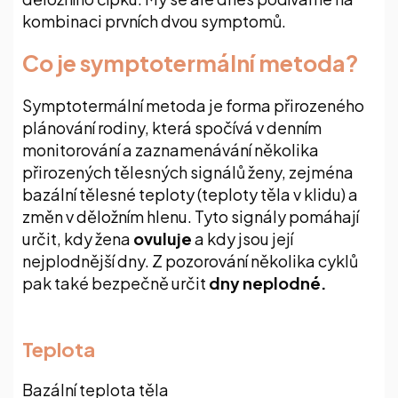
Výhody a nevýhody metody s využitím
kombinaci prvních dvou symptomů.
Tempdropu
Co je symptotermální metoda?
PROČ tedy začít?
Symptotermální metoda je forma přirozeného
plánování rodiny, která spočívá v denním
A co nepravidelné cykly?
monitorování a zaznamenávání několika
přirozených tělesných signálů ženy, zejména
bazální tělesné teploty (teploty těla v klidu) a
FAQ
změn v děložním hlenu. Tyto signály pomáhají
určit, kdy žena
ovuluje
a kdy jsou její
Jaké chyby nejčastěji kazí záznamy v
nejplodnější dny. Z pozorování několika cyklů
symptotermální metodě
pak také bezpečně určit
dny neplodné
.
Kdy považovat cyklus za anovulační a jak to
zaznamenat
Teplota
Bazální teplota těla
Jak zaznamenat anovulační cyklus v STM deník