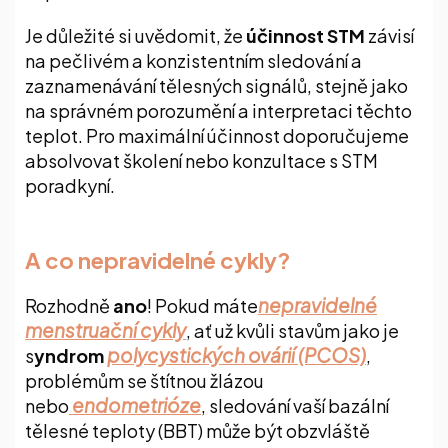
Je důležité si uvědomit, že
účinnost STM
závisí
na pečlivém a konzistentním sledování a
zaznamenávání tělesných signálů, stejně jako
na správném porozumění a interpretaci těchto
teplot. Pro maximální účinnost doporučujeme
absolvovat školení nebo konzultace s STM
poradkyní.
A co nepravidelné cykly?
nepravidelné
Rozhodně
ano
! Pokud máte
menstruační cykly
, ať už kvůli stavům jako je
polycystických ovárií (PCOS)
s
yndrom
,
problémům se štítnou žlázou
endometrióze
nebo
, sledování vaší bazální
tělesné teploty (BBT) může být obzvláště