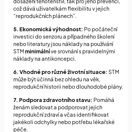
dosažení těhotenství, tak pro jeho prevenci,
což dává uživatelkám flexibilitu v jejich
“reprodukčních plánech”.
5. Ekonomická výhodnost:
Po počáteční
investici do senzoru a případného školení
nebo literatury jsou náklady na používání
STM
minimální
ve srovnání s pravidelnými
náklady na antikoncepci.
6. Vhodné pro různé životní situace:
STM
může být účinná bez ohledu na věk,
reprodukční historii nebo dlouhodobé plány.
7. Podpora zdravotního stavu:
Pomáhá
ženám sledovat a podporovat jejich
reprodukční zdraví a včas identifikovat
jakékoli odchylky nebo potřebu lékařské
péče.