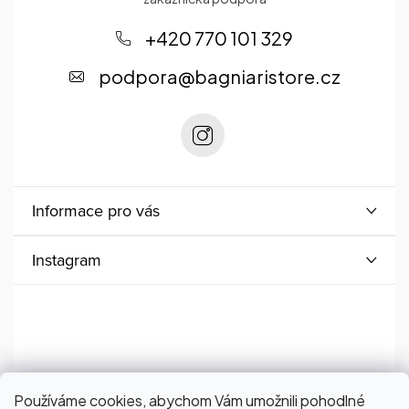
á
p
+420 770 101 329
a
podpora
@
bagniaristore.cz
t
í
Informace pro vás
Instagram
Používáme cookies, abychom Vám umožnili pohodlné