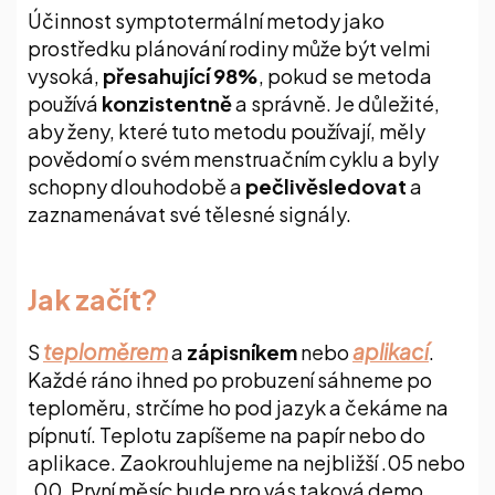
Účinnost symptotermální metody jako
prostředku plánování rodiny může být velmi
vysoká,
přesahující 98%
, pokud se metoda
používá
konzistentně
a správně. Je důležité,
aby ženy, které tuto metodu používají, měly
povědomí o svém menstruačním cyklu a byly
schopny dlouhodobě a
pečlivě
sledovat
a
zaznamenávat své tělesné signály.
Jak začít?
teploměrem
aplikací
S
a
zápisníkem
nebo
.
Každé ráno ihned po probuzení sáhneme po
teploměru, strčíme ho pod jazyk a čekáme na
pípnutí. Teplotu zapíšeme na papír nebo do
aplikace. Zaokrouhlujeme na nejbližší .05 nebo
.00. První měsíc bude pro vás taková demo