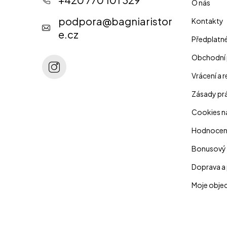
O nás
a
podpora
@
bagniaristor
Kontakty
t
e.cz
Předplatn
í
Obchodní
Vrácení a 
Zásady prá
Cookies n
Hodnocen
Bonusový
Doprava a 
Moje obje