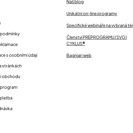
Náš blog
Unikátní on-line programy
é
Specifické webináře na vybraná t
 podmínky
Členství PREPROGRAMUJ SVOJ
CYKLUS®
reklamace
ce s osobními údaji
Bagniari web
a stránkách
í obchodu
 program
platba
dnávka