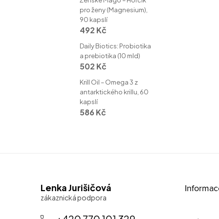
Ženské Mágo – Hořčík
pro ženy (Magnesium),
90 kapslí
492 Kč
Daily Biotics: Probiotika
a prebiotika (10 mld)
502 Kč
Krill Oil – Omega 3 z
antarktického krillu, 60
kapslí
586 Kč
Z
Lenka Jurišičová
Informac
á
p
+420 770 101 329