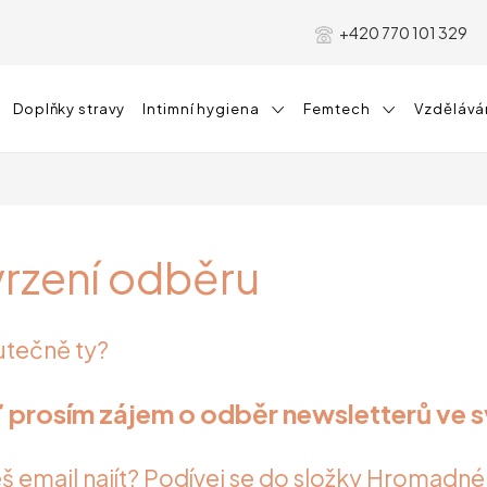
+420 770 101 329
Doplňky stravy
Intimní hygiena
Femtech
Vzdělává
rzení odběru
kutečně ty?
 prosím zájem o odběr newsletterů ve 
 email najít? Podívej se do složky Hromadn