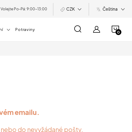
CZK
Čeština
NÁKU
ní
Potraviny
KOŠÍ
svém emailu.
é nebo do nevyžádané pošty.