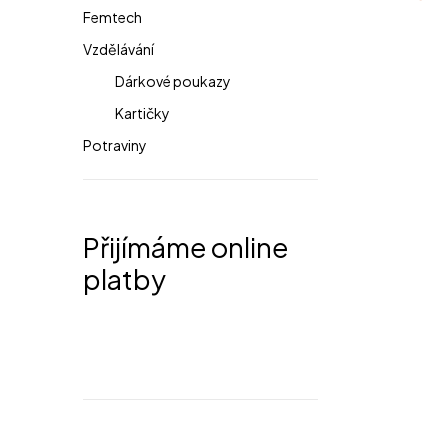
a
Femtech
Vzdělávání
n
Dárkové poukazy
n
Kartičky
í
Potraviny
p
a
Přijímáme online
n
platby
e
l
Nejvýhodnější