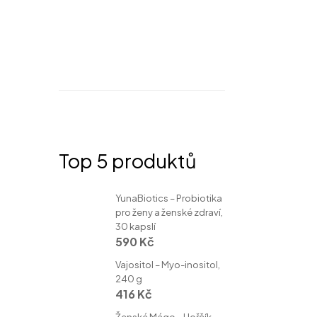
doprava
Top 5 produktů
YunaBiotics – Probiotika
pro ženy a ženské zdraví,
30 kapslí
590 Kč
Vajositol – Myo-inositol,
240 g
416 Kč