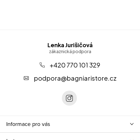
Z
á
Lenka Jurišičová
p
a
+420 770 101 329
t
podpora
@
bagniaristore.cz
í
Informace pro vás