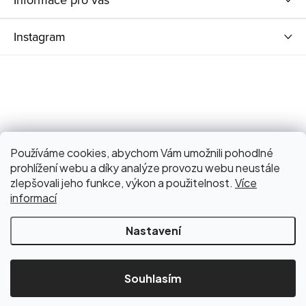
Instagram
Používáme cookies, abychom Vám umožnili pohodlné
prohlížení webu a díky analýze provozu webu neustále
zlepšovali jeho funkce, výkon a použitelnost.
Více
informací
Nastavení
Copyright 2026
Bagniari Store
. Všechna práva vyhrazena.
Upravit nastavení cookies
Souhlasím
Vytvořil Shoptet