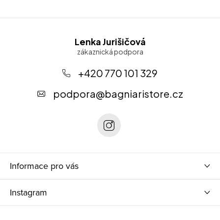
Z
Lenka Jurišičová
á
p
+420 770 101 329
a
podpora
@
bagniaristore.cz
t
í
Informace pro vás
Instagram