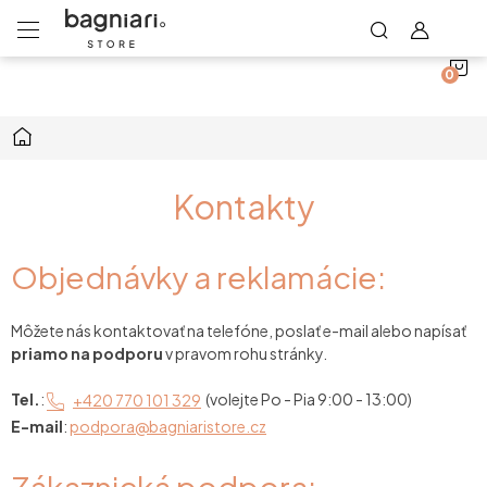
N
Prejsť
na
obsah
K
Domov
Kontakty
Objednávky a reklamácie:
Môžete nás kontaktovať na telefóne, poslať e-mail alebo napísať
priamo na podporu
v pravom rohu stránky.
Tel.
:
+420 770 101 329
(volejte Po - Pia 9:00 - 13:00)
E-mail
:
podpora@bagniaristore.cz
Zákaznická podpora: