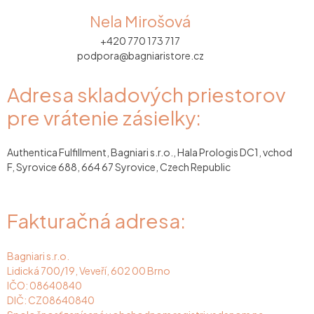
Nela Mirošová
+420 770 173 717
podpora@bagniaristore.cz
Adresa skladových priestorov
pre vrátenie zásielky:
Authentica Fulfillment, Bagniari s.r.o., Hala Prologis DC1, vchod
F, Syrovice 688, 664 67 Syrovice, Czech Republic
Fakturačná adresa:
Bagniari s.r.o.
Lidická 700/19, Veveří, 602 00 Brno
IČO: 08640840
DIČ: CZ08640840