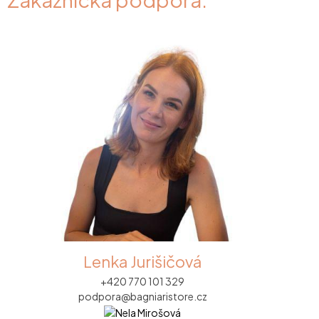
Lenka Jurišičová
+420 770 101 329
podpora@bagniaristore.cz