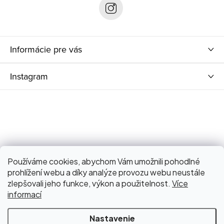
i
e
Informácie pre vás
Instagram
Používáme cookies, abychom Vám umožnili pohodlné
prohlížení webu a díky analýze provozu webu neustále
zlepšovali jeho funkce, výkon a použitelnost.
Více
informací
Nastavenie