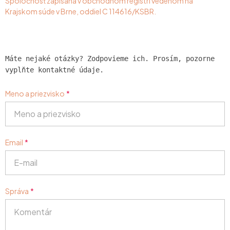
Spoločnosť zapísaná v obchodnom registri vedenom na
Krajskom súde v Brne, oddiel C 114616/KSBR.
Máte nejaké otázky? Zodpovieme ich. Prosím, pozorne
vyplňte kontaktné údaje.
Meno a priezvisko
Email
Správa