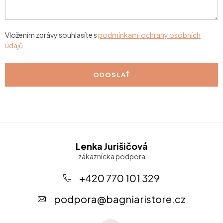
Vložením zprávy souhlasíte s
podmínkami ochrany osobních
údajů
ODOSLAŤ
Z
Lenka Jurišičová
á
p
+420 770 101 329
ä
podpora
@
bagniaristore.cz
t