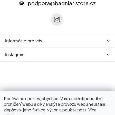
ä
podpora
@
bagniaristore.cz
t
i
e
Informácie pre vás
Instagram
Používáme cookies, abychom Vám umožnili pohodlné
prohlížení webu a díky analýze provozu webu neustále
zlepšovali jeho funkce, výkon a použitelnost.
Více