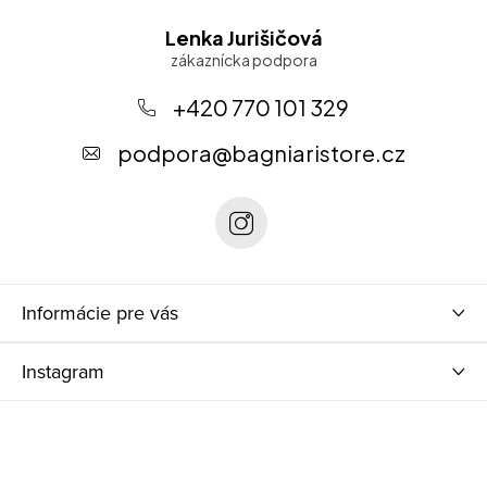
Z
á
Lenka Jurišičová
p
ä
+420 770 101 329
t
podpora
@
bagniaristore.cz
i
e
Informácie pre vás
Instagram