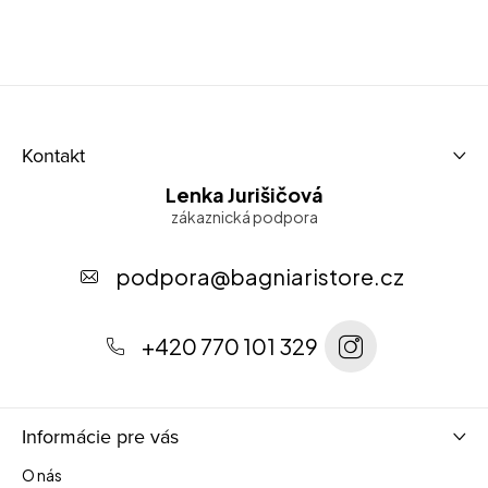
Z
Kontakt
á
Lenka Jurišičová
p
ä
t
podpora
@
bagniaristore.cz
i
e
+420 770 101 329
Informácie pre vás
O nás