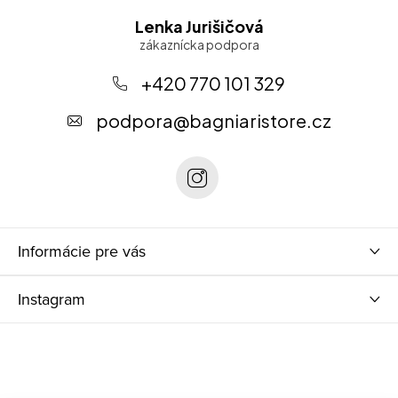
Z
Lenka Jurišičová
á
p
+420 770 101 329
ä
podpora
@
bagniaristore.cz
t
i
e
Informácie pre vás
Instagram