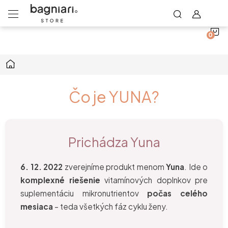
N
Prejsť
na
obsah
K
Domov
Čo je YUNA?
Prichádza Yuna
6. 12. 2022
zverejníme produkt menom
Yuna
. Ide o
komplexné riešenie
vitamínových doplnkov pre
suplementáciu mikronutrientov
počas celého
mesiaca
– teda všetkých fáz cyklu ženy.