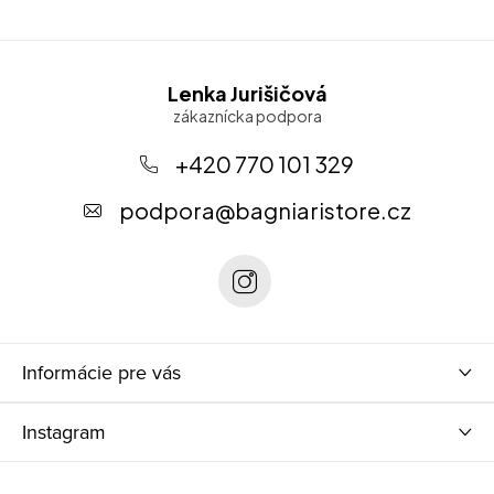
Z
Lenka Jurišičová
á
p
+420 770 101 329
ä
podpora
@
bagniaristore.cz
t
i
e
Informácie pre vás
Instagram