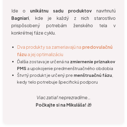
Ide o
unikátnu sadu produktov
navrhnutú
Bagniari
, kde je každý z nich starostlivo
prispôsobený potrebám ženského tela v
konkrétnej fáze cyklu.
Dva produkty sa zameriavajú na
predovulačnú
fázu
a jej optimalizáciu
Ďalšia zostava je určená na
zmiernenie príznakov
PMS
a upokojenie predmenštruačného obdobia
Štvrtý produkt je určený pre
menštruačnú fázu
,
kedy telo potrebuje špecifickú podporu
Viac zatiaľ neprezradíme…
Počkajte si na Mikuláša!
🎁