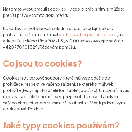
Na tomto webu pracuji s cookies – více si o práci s nimi si můžete
přečíst právě v tomto dokumentu.
Pokud byste potřebovali ohledně osobních údajů cokoliv
probrat, napište mi na e-mail
podpora@bagniaristore.com
, na
adresu Palackého třída 908/119, 612 00 nebo zavolejte na číslo
+420 770 101 329. Ráda vám pomůžu.
Co jsou to cookies?
Cookies jsou textové soubory, které můj web odešle do
prohlížeče, respektive vašeho zařízení, ze kterého můj web
prohlížíte (tedy například telefon, tablet, počítač). Umožňují mi vás
rozeznat a podle toho můj web přizpůsobit, provést analýzu
vašeho chování, zobrazit vám určitý obsah aj. Více k jednotlivým
cookies uvádím dole.
Jaké typy cookies používám?