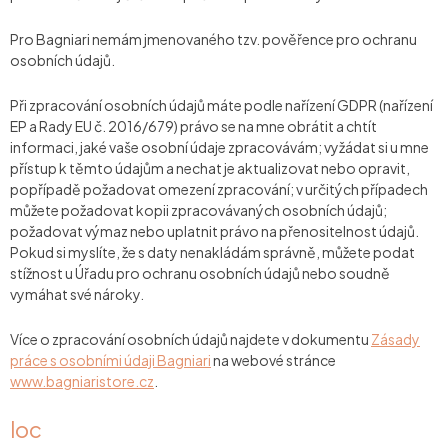
Pro Bagniari nemám jmenovaného tzv. pověřence pro ochranu
osobních údajů.
Při zpracování osobních údajů máte podle nařízení GDPR (nařízení
EP a Rady EU č. 2016/679) právo se na mne obrátit a chtít
informaci, jaké vaše osobní údaje zpracovávám; vyžádat si u mne
přístup k těmto údajům a nechat je aktualizovat nebo opravit,
popřípadě požadovat omezení zpracování; v určitých případech
můžete požadovat kopii zpracovávaných osobních údajů;
požadovat výmaz nebo uplatnit právo na přenositelnost údajů.
Pokud si myslíte, že s daty nenakládám správně, můžete podat
stížnost u Úřadu pro ochranu osobních údajů nebo soudně
vymáhat své nároky.
Více o zpracování osobních údajů najdete v dokumentu
Zásady
práce s osobními údaji Bagniari
na webové stránce
www.bagniaristore.cz
.
loc