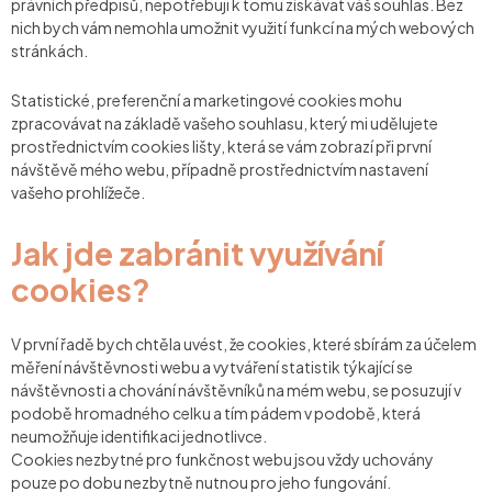
právních předpisů, nepotřebuji k tomu získávat váš souhlas. Bez
nich bych vám nemohla umožnit využití funkcí na mých webových
stránkách.
Statistické, preferenční a marketingové
cookies
mohu
zpracovávat na základě vašeho souhlasu, který mi udělujete
prostřednictvím cookies lišty, která se vám zobrazí při první
návštěvě mého webu, případně prostřednictvím nastavení
vašeho prohlížeče.
Jak jde zabránit využívání
cookies?
V první řadě bych chtěla uvést, že cookies, které sbírám za účelem
měření návštěvnosti webu a vytváření statistik týkající se
návštěvnosti a chování návštěvníků na mém webu, se posuzují v
podobě hromadného celku a tím pádem v podobě, která
neumožňuje identifikaci jednotlivce.
Cookies nezbytné pro funkčnost webu jsou vždy uchovány
pouze po dobu nezbytně nutnou pro jeho fungování.