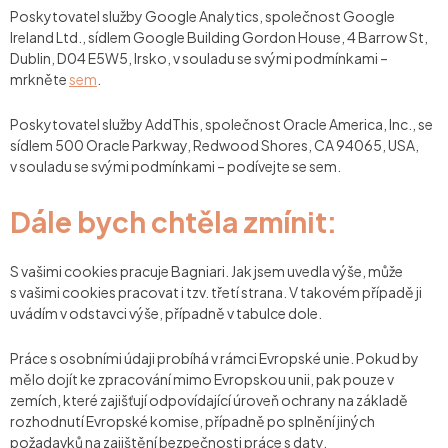
Poskytovatel služby
Google Analytics
, společnost Google
Ireland Ltd., sídlem Google Building Gordon House, 4 Barrow St,
Dublin, D04 E5W5, Irsko, v souladu se svými podmínkami –
mrkněte
sem
.
Poskytovatel služby
AddThis
, společnost Oracle America, Inc., se
sídlem 500 Oracle Parkway, Redwood Shores, CA 94065, USA,
v souladu se svými podmínkami – podívejte se sem.
Dále bych chtěla zmínit:
S vašimi cookies pracuje Bagniari. Jak jsem uvedla výše, může
s vašimi cookies pracovat i tzv. třetí strana. V takovém případě ji
uvádím v odstavci výše, případně v tabulce dole.
Práce s osobními údaji probíhá v rámci Evropské unie. Pokud by
mělo dojít ke zpracování mimo Evropskou unii, pak pouze v
zemích, které zajišťují odpovídající úroveň ochrany na základě
rozhodnutí Evropské komise, případně po splnění jiných
požadavků na zajištění bezpečnosti práce s daty.