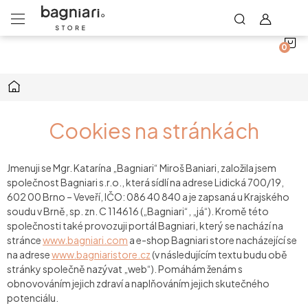
N
Přejít
na
obsah
K
Domů
Cookies na stránkách
Jmenuji se Mgr. Katarína „
Bagniari
“ Miroš Baniari, založila jsem
společnost Bagniari s.r.o., která sídlí na adrese Lidická 700/19,
602 00 Brno – Veveří, IČO: 086 40 840 a je zapsaná u Krajského
soudu v Brně, sp. zn. C 114616 („
Bagniari
“, „
já
“). Kromě této
společnosti také provozuji portál Bagniari, který se nachází na
stránce
www.bagniari.com
a e-shop Bagniari store nacházející se
na adrese
www.bagniaristore.cz
(v následujícím textu budu obě
stránky společně nazývat „
web
“). Pomáhám ženám s
obnovováním jejich zdraví a naplňováním jejich skutečného
potenciálu.