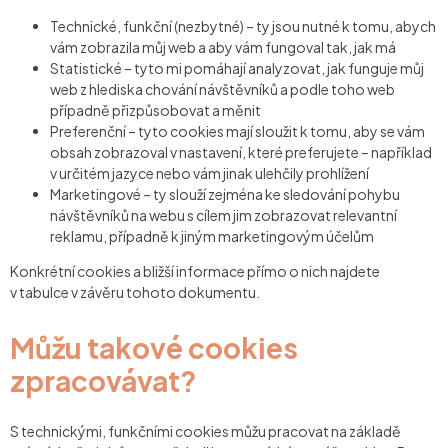
Technické, funkční (nezbytné) –
ty jsou nutné k tomu, abych
vám zobrazila můj web a aby vám fungoval tak, jak má
Statistické
– tyto mi pomáhají analyzovat, jak funguje můj
web z hlediska chování návštěvníků a podle toho web
případně přizpůsobovat a měnit
Preferenční
– tyto cookies mají sloužit k tomu, aby se vám
obsah zobrazoval v nastavení, které preferujete – například
v určitém jazyce nebo vám jinak ulehčily prohlížení
Marketingové
–
ty slouží zejména ke sledování pohybu
návštěvníků na webu s cílem jim zobrazovat relevantní
reklamu, případně k jiným marketingovým účelům
Konkrétní cookies a bližší informace přímo o nich najdete
v tabulce v závěru tohoto dokumentu.
Můžu takové cookies
zpracovávat?
S
technickými, funkčními cookies
můžu pracovat na základě