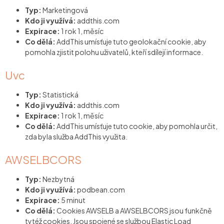
Typ:
Marketingová
Kdo ji využívá:
addthis.com
Expirace:
1 rok 1, měsíc
Co dělá:
AddThis umísťuje tuto geolokační cookie, aby
pomohla zjistit polohu uživatelů, kteří sdílejí informace.
Uvc
Typ:
Statistická
Kdo ji využívá:
addthis.com
Expirace:
1 rok 1, měsíc
Co dělá:
AddThis umísťuje tuto cookie, aby pomohla určit,
zda byla služba AddThis využita.
AWSELBCORS
Typ:
Nezbytná
Kdo ji využívá:
podbean.com
Expirace:
5 minut
Co dělá:
Cookies AWSELB a AWSELBCORS jsou funkčně
tytéž cookies. Jsou spojené se službou Elastic Load