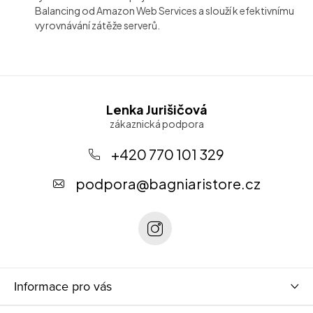
Balancing od Amazon Web Services a slouží k efektivnímu
vyrovnávání zátěže serverů.
Z
Lenka Jurišičová
á
p
+420 770 101 329
a
podpora
@
bagniaristore.cz
t
í
Informace pro vás